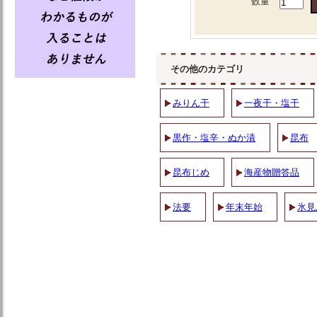
数量
その他のカテゴリ
みりん干
一夜干・塩干
黒作・塩辛・ぬか漬
昆布
昆布じめ
海産物贈答品
法要
年末年始
氷見