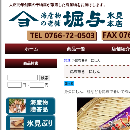
大正元年創業の干物屋が厳選した海産物をお届けします。
ホーム
商品一覧
店舗紹介
惣菜
昆布巻き にしん
商品検索
昆布巻き にしん
円～
円
身欠にしん、鮭などを昆布で巻いて煮