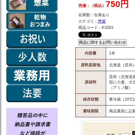
750円
売価：（税込）
在庫数：
在庫あり
カテゴリ：
惣菜
商品コード：
KS001
内容量
1本
原料原産地
北海道（昆布
昆布（北海道
原材料
部に小麦、大
（アミノ酸）
保存状態
要冷蔵（10℃
賞味期限
商品裏面に記