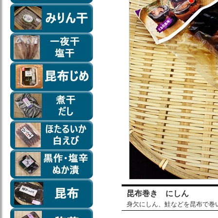
昆布巻き にしん
身欠にしん、鮭などを昆布で巻