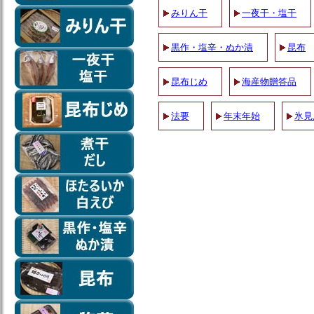
みりん干
一夜干・塩干
黒作・塩辛・ぬか漬
昆布
昆布じめ
海産物贈答品
法要
年末年始
氷見