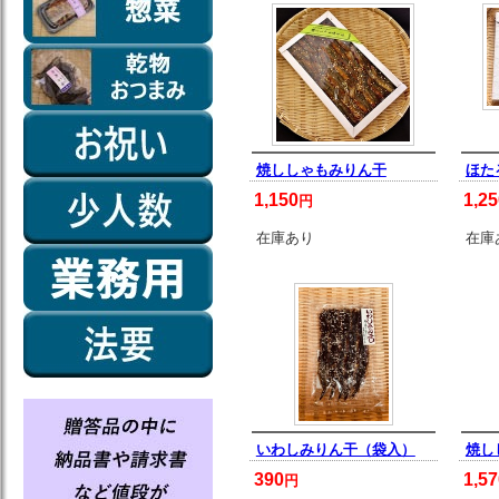
焼ししゃもみりん干
ほた
1,150
1,25
円
在庫あり
在庫
いわしみりん干（袋入）
焼し
390
1,57
円