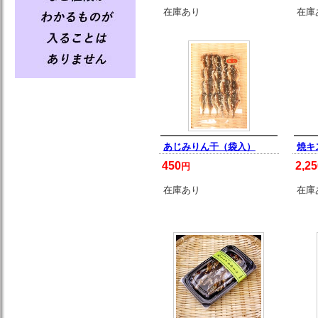
在庫あり
在庫
あじみりん干（袋入）
焼キ
450
2,25
円
在庫あり
在庫