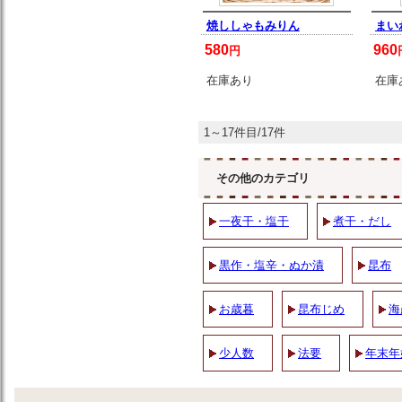
焼ししゃもみりん
まい
580
960
円
在庫あり
在庫
1～17件目/17件
その他のカテゴリ
一夜干・塩干
煮干・だし
黒作・塩辛・ぬか漬
昆布
お歳暮
昆布じめ
海
少人数
法要
年末年