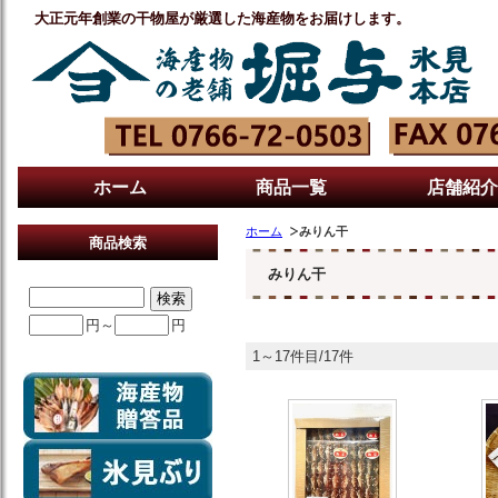
大正元年創業の干物屋が厳選した海産物をお届けします。
ホーム
商品一覧
店舗紹介
ホーム
みりん干
商品検索
みりん干
円～
円
1～17件目/17件