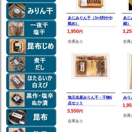
あじみりん干（3×4判やや
あじ
粗め）
細）
1,950
3,25
円
在庫あり
在庫
地元名産みりん干・干物6
みり
点セット
1,95
3,550
円
在庫
在庫あり