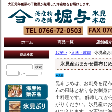
大正元年創業の干物屋が厳選した海産物をお届けします。
ホーム
商品一覧
店舗紹介
お祝い
入学・就職
氷見産お
商品検索
氷見産おまかせ昆布じめ
円～
円
昆布じめは、お刺身を昆
布の風味と粘りをお刺身
土料理です。 解凍してか
がりください。氷見産の
せで入れます。お正油は