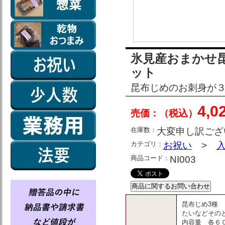
氷見産おまかせ
ット
昆布じめのお刺身が
4,0
売価：（税込）
在庫数：
大変申し訳ござ
カテゴリ：
お祝い
>
商品コード：
NI003
昆布じめ3種
たいなどその
内容量 各６