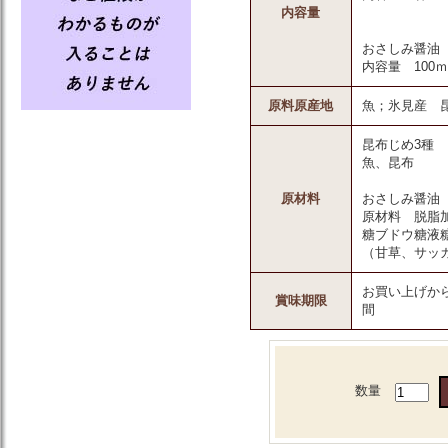
内容量
おさしみ醤油
内容量 100
原料原産地
魚；氷見産 
昆布じめ3種
魚、昆布
原材料
おさしみ醤油
原材料 脱脂
糖ブドウ糖液
（甘草、サッ
お買い上げから
賞味期限
間
数量