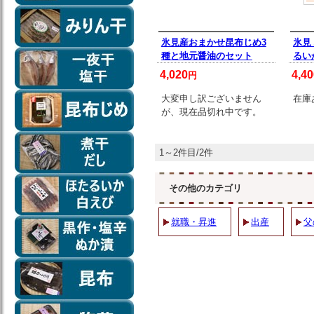
氷見産おまかせ昆布じめ3
氷見
種と地元醤油のセット
るい
4,020
4,40
円
大変申し訳ございません
在庫
が、現在品切れ中です。
1～2件目/2件
その他のカテゴリ
就職・昇進
出産
父