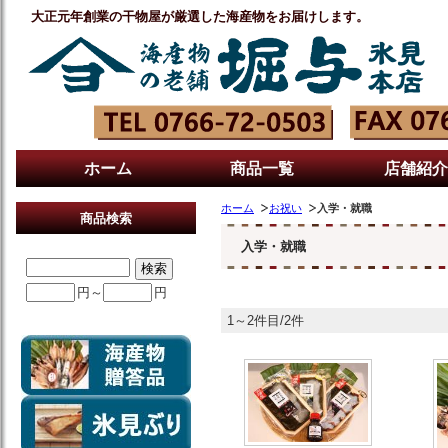
大正元年創業の干物屋が厳選した海産物をお届けします。
ホーム
商品一覧
店舗紹介
ホーム
お祝い
入学・就職
商品検索
入学・就職
円～
円
1～2件目/2件