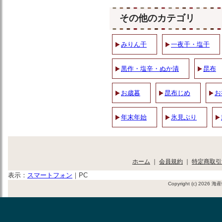
その他のカテゴリ
みりん干
一夜干・塩干
黒作・塩辛・ぬか漬
昆布
お歳暮
昆布じめ
お
年末年始
氷見ぶり
ホーム
｜
会員規約
｜
特定商取引
表示：
スマートフォン
｜
PC
Copyright (c) 2026