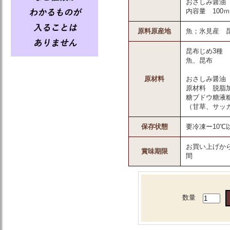
おさしみ醤油
内容量 100
原料原産地
魚；氷見産 
昆布じめ3種
魚、昆布
原材料
おさしみ醤油
原材料 脱脂
糖ブドウ糖液
（甘草、サッ
保存状態
要冷凍ー10℃
お買い上げから
賞味期限
間
数量