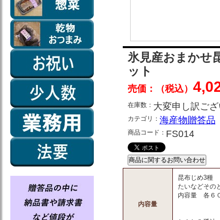
氷見産おまかせ
ット
4,0
売価：（税込）
在庫数：
大変申し訳ござ
カテゴリ：
海産物贈答品
商品コード：
FS014
昆布じめ3種
たいなどその
内容量 各６
内容量