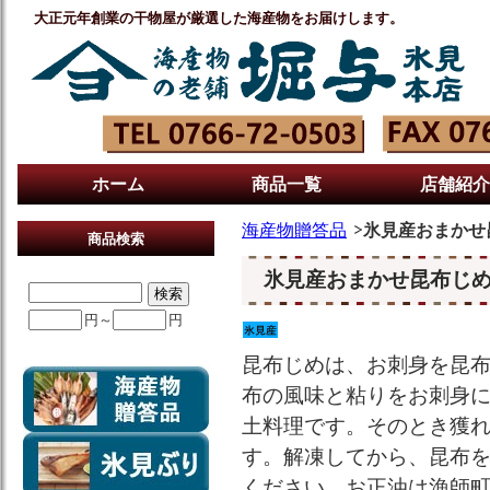
大正元年創業の干物屋が厳選した海産物をお届けします。
ホーム
商品一覧
店舗紹介
海産物贈答品
氷見産おまかせ
商品検索
氷見産おまかせ昆布じめ
円～
円
昆布じめは、お刺身を昆
布の風味と粘りをお刺身
土料理です。そのとき獲
す。解凍してから、昆布
ください。お正油は漁師