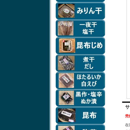
サ
売
在