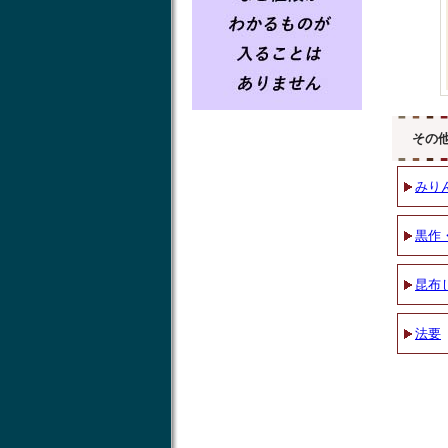
その
みり
黒作
昆布
法要