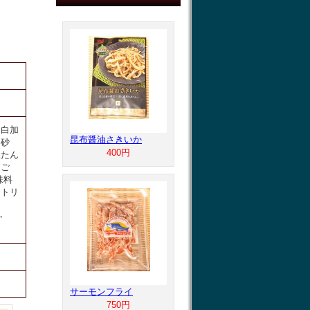
ん白加
昆布醤油さきいか
、砂
400円
豆たん
んご
味料
ストリ
・
サーモンフライ
750円