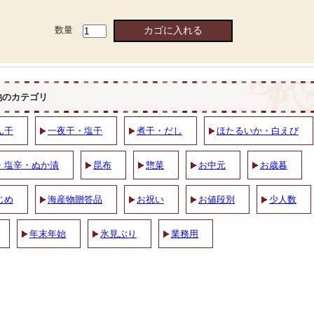
数量
他のカテゴリ
ん干
一夜干・塩干
煮干・だし
ほたるいか・白えび
・塩辛・ぬか漬
昆布
惣菜
お中元
お歳暮
じめ
海産物贈答品
お祝い
お値段別
少人数
年末年始
氷見ぶり
業務用