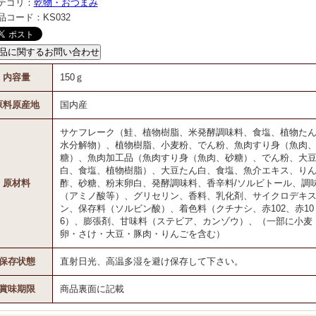
テゴリ：
乾物・おつまみ
品コード：
KS032
内容量
150ｇ
原料原産地
国内産
サケフレーク（鮭、植物樹脂、米発酵調味料、食塩、植物た
水分解物）、植物樹脂、小麦粉、でん粉、魚肉すり身（魚肉
糖）、魚肉加工品（魚肉すり身（魚肉、砂糖）、でん粉、大
白、食塩、植物樹脂）、大豆たん白、食塩、魚介エキス、り
原材料
酢、砂糖、粉末卵白、発酵調味料、香辛料/ソルビトール、調
（アミノ酸等）、グリセリン、香料、乳化剤、サイクロデキ
ン、保存料（ソルビン酸）、着色料（クチナシ、赤102、赤10
6）、膨張剤、甘味料（ステビア、カンゾウ）、（一部に小麦
卵・さけ・大豆・豚肉・りんごを含む）
保存状態
直射日光、高温多湿を避け保存して下さい。
賞味期限
商品裏面に記載