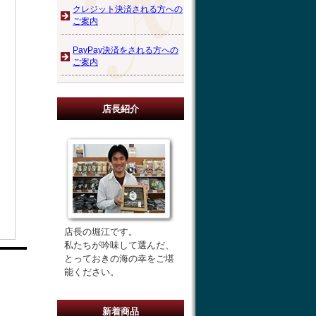
クレジット決済される方への
ご案内
PayPay決済をされる方への
ご案内
店長紹介
店長の堀江です。
私たちが吟味して選んだ、
とっておきの海の幸をご堪
能ください。
新着商品