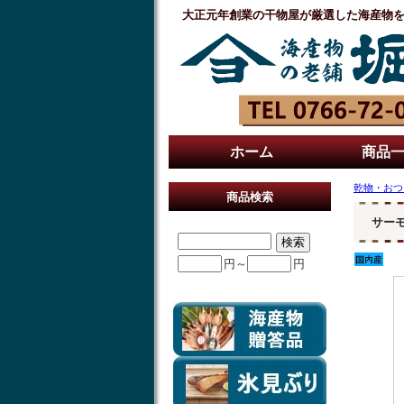
大正元年創業の干物屋が厳選した海産物
ホーム
商品
乾物・おつ
商品検索
サー
円～
円