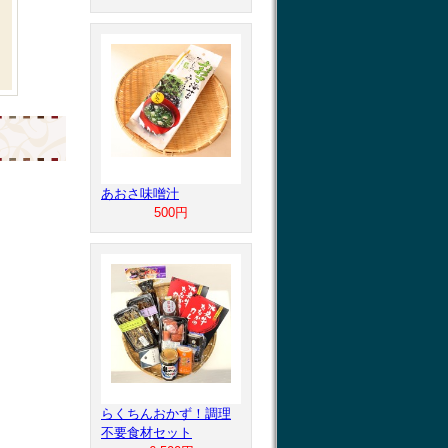
あおさ味噌汁
500円
らくちんおかず！調理
不要食材セット