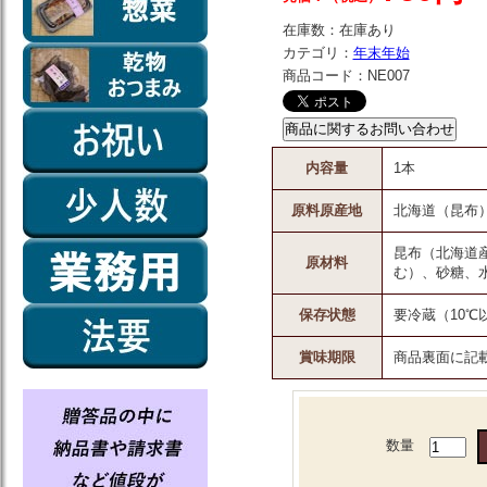
在庫数：
在庫あり
カテゴリ：
年末年始
商品コード：
NE007
内容量
1本
原料原産地
北海道（昆布
昆布（北海道
原材料
む）、砂糖、
保存状態
要冷蔵（10℃
賞味期限
商品裏面に記
数量