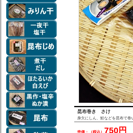
昆布巻き さけ
身欠にしん、鮭などを昆布で巻
750円
売価：（税込）