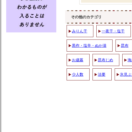
その他のカテゴリ
みりん干
一夜干・塩干
黒作・塩辛・ぬか漬
昆布
お歳暮
昆布じめ
海
少人数
法要
氷見ぶ