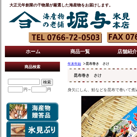
大正元年創業の干物屋が厳選した海産物をお届けします。
ホーム
商品一覧
店舗紹介
年末年始
昆布巻き さけ
商品検索
昆布巻き さけ
円～
円
身欠にしん、鮭などを昆布で巻いて煮