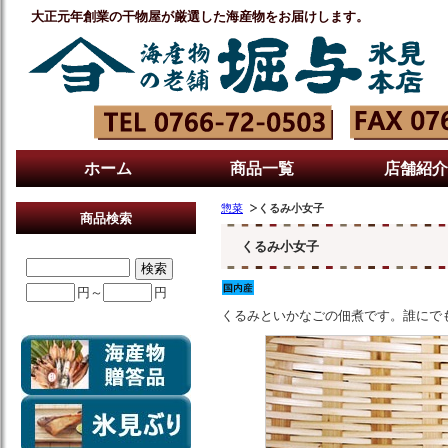
大正元年創業の干物屋が厳選した海産物をお届けします。
ホーム
商品一覧
店舗紹介
惣菜
くるみ小女子
商品検索
くるみ小女子
円～
円
くるみといかなごの佃煮です。誰にで