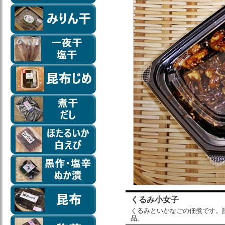
くるみ小女子
くるみといかなごの佃煮です。
品。