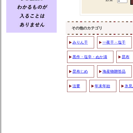
その他のカテゴリ
みりん干
一夜干・塩干
黒作・塩辛・ぬか漬
昆布
昆布じめ
海産物贈答品
法要
年末年始
氷見