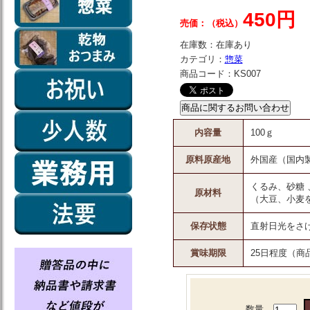
450円
売価：（税込）
在庫数：
在庫あり
カテゴリ：
惣菜
商品コード：
KS007
内容量
100ｇ
原料原産地
外国産（国内
くるみ、砂糖
原材料
（大豆、小麦
保存状態
直射日光をさ
賞味期限
25日程度（商
数量