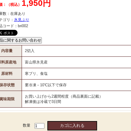
1,950円
価：（税込）
庫数：
在庫あり
テゴリ：
氷見ぶり
品コード：
bri002
内容量
2切入
原料原産地
富山県氷見産
原材料
寒ブリ、食塩
保存状態
要冷凍－10℃以下で保存
お買い上げから2週間程度（商品裏面に記載）
賞味期限
解凍後は冷蔵で3日間
数量