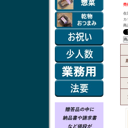
売
在
カ
商