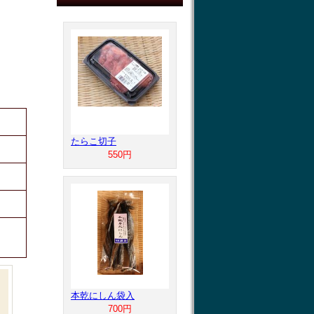
たらこ切子
550円
本乾にしん袋入
700円