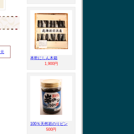
中元
本乾にしん木箱
1,900円
100％天然岩のりビン
500円