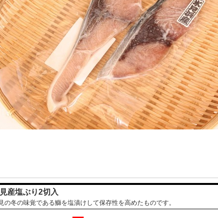
見産塩ぶり2切入
見の冬の味覚である鰤を塩漬けして保存性を高めたものです。