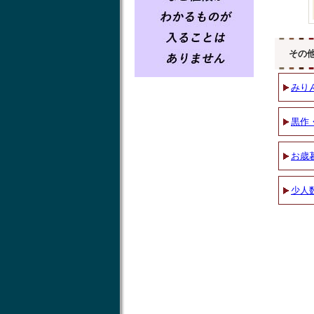
その
みり
黒作
お歳
少人