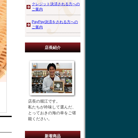
クレジット決済される方への
ご案内
PayPay決済をされる方への
ご案内
店長紹介
店長の堀江です。
私たちが吟味して選んだ、
とっておきの海の幸をご堪
能ください。
新着商品