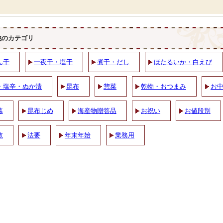
他のカテゴリ
ん干
一夜干・塩干
煮干・だし
ほたるいか・白えび
・塩辛・ぬか漬
昆布
惣菜
乾物・おつまみ
お
暮
昆布じめ
海産物贈答品
お祝い
お値段別
数
法要
年末年始
業務用