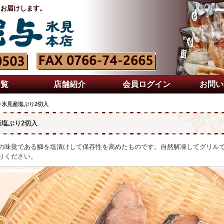
をお届けします。
一覧
店舗紹介
会員ログイン
お問い
氷見産塩ぶり2切入
産塩ぶり2切入
の味覚である鰤を塩漬けして保存性を高めたものです。自然解凍してグリル
りください。