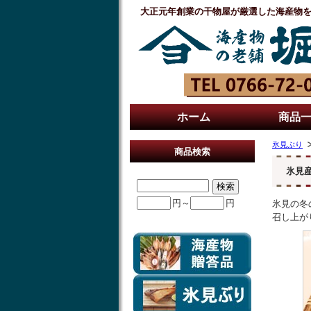
大正元年創業の干物屋が厳選した海産物
ホーム
商品
氷見ぶり
商品検索
氷見
円～
円
氷見の冬
召し上が