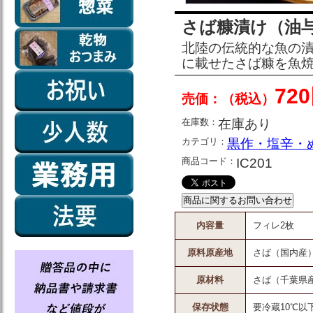
さば糠漬け（油
北陸の伝統的な魚の
に載せたさば糠を魚
72
売価：（税込）
在庫数：
在庫あり
カテゴリ：
黒作・塩辛・
商品コード：
IC201
内容量
フィレ2枚
原料原産地
さば（国内産
原材料
さば（千葉県
保存状態
要冷蔵10℃以