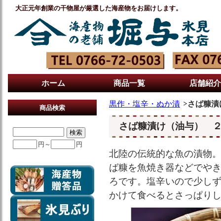
大正元年創業の干物屋が厳選した海産物をお届けします。
ホーム
商品一覧
店舗紹介
黒作・塩辛・ぬか漬
さば糠漬
商品検索
さば糠漬け（油与） 
円～
円
北陸の伝統的な魚の漬物
ば糠を魚焼き器などでや
ろです。塩辛いので少し
かけて食べるとさっぱり