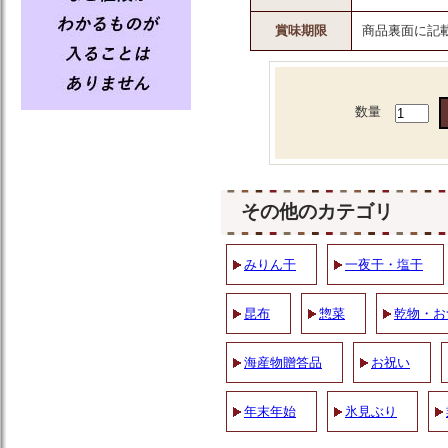
賞味期限
商品裏面に記
数量
その他のカテゴリ
みりん干
一夜干・塩干
昆布
惣菜
乾物・お
海産物贈答品
お祝い
年末年始
氷見ぶり