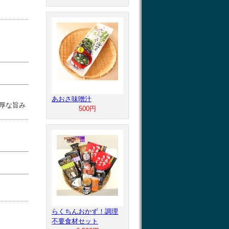
あおさ味噌汁
厚な旨み
500円
らくちんおかず！調理
不要食材セット