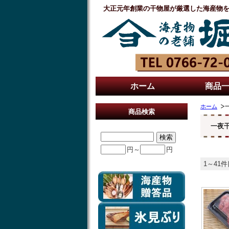
大正元年創業の干物屋が厳選した海産物
ホーム
商品
ホーム
商品検索
一夜
円～
円
1～41件