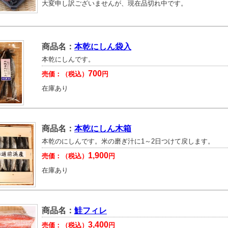
大変申し訳ございませんが、現在品切れ中です。
商品名：
本乾にしん袋入
本乾にしんです。
700
売価：（税込）
円
在庫あり
商品名：
本乾にしん木箱
本乾のにしんです。米の磨ぎ汁に1～2日つけて戻します。
1,900
売価：（税込）
円
在庫あり
商品名：
鮭フィレ
3,400
売価：（税込）
円