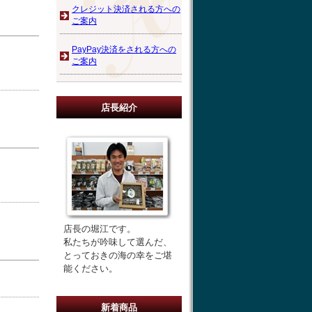
クレジット決済される方への
ご案内
PayPay決済をされる方への
ご案内
店長紹介
店長の堀江です。
私たちが吟味して選んだ、
とっておきの海の幸をご堪
能ください。
新着商品