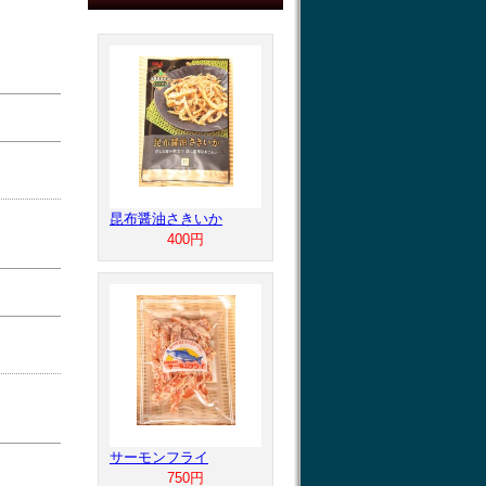
昆布醤油さきいか
400円
サーモンフライ
750円