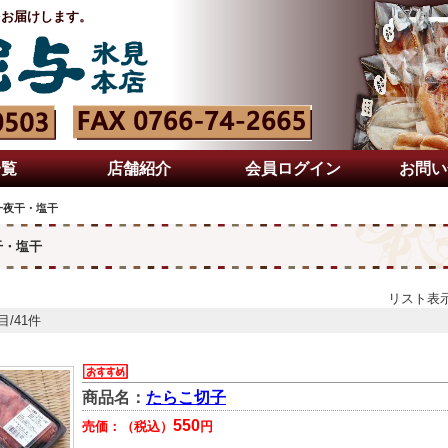
をお届けします。
一覧
店舗紹介
会員ログイン
お問い
一夜干・塩干
干・塩干
リスト表
目/41件
商品名：
たらこ切子
550
売価：（税込）
円