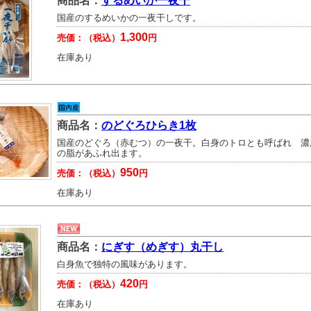
商品名：
するめいか一夜干
国産のするめいかの一夜干しです。
1,300
売価：（税込）
円
在庫あり
商品名：
のどぐろひらき1枚
国産のどぐろ（赤むつ）の一夜干。白身のトロとも呼ばれ 濃
の脂があふれ出ます。
950
売価：（税込）
円
在庫あり
商品名：
にぎす（めぎす）丸干し
白身魚で独特の風味があります。
420
売価：（税込）
円
在庫あり